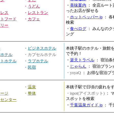
・
美味案内
：
全店ルート
・
うどん
ったお店が探せる
ミレス
・
レストラン
・
ホットペッパー.jp
：
各
ストフード
・
カフェ
検索
バリー
・
食べログ
：
みんなのク
ング
ル
・
ビジネスホテル
本銚子駅のホテル・旅館
で予約！
ィホテル
・カプセルホテル
・
楽天トラベル
：
宿泊条
ートホテル
・
ラブホテル
・
じゃらん
：
宿泊プラン
・
民宿
・yoyaQ
：
お得な宿泊プ
・
温泉
本銚子駅で日頃の疲れを
サージ
・
整体
・ispot(アイスポット)
：
スポットを検索
スセンター
・
千葉温泉ガイド.jp
：
千