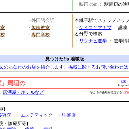
・映画.com
：
駅周辺の映
話
・外国語会話
本銚子駅でステップアッ
教室
・
趣味教室
・
ケイコとマナブ
：
講座
と分野で検索
学校
・
専門学校
・
リクナビ進学
：
進学情
見つけた!jp 地域版
辺のあなたのお店を紹介します。掲載に関するお問い合わせは
駅」周辺の
地図
[mapion]
:
居酒屋・ホテルなど
駅からの距離を指定する
○50
容]
美容院
・
エステティック
・
理髪店
病院・診療所等]