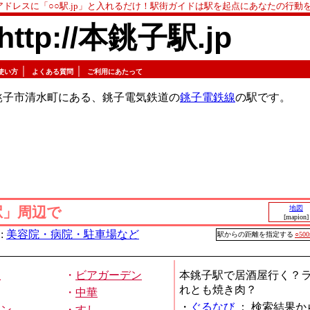
アドレスに「○○駅.jp」と入れるだけ！駅街ガイドは駅を起点にあなたの行動
http://本銚子駅.jp
｜
｜
使い方
よくある質問
ご利用にあたって
銚子市清水町にある、銚子電気鉄道の
銚子電鉄線
の駅です。
駅」周辺で
地図
[mapion]
:
美容院・病院・駐車場など
駅からの距離を指定する
○50
屋
・
ビアガーデン
本銚子駅で居酒屋行く？
れとも焼き肉？
・
中華
・
ぐるなび
：
検索結果か
メン
・
すし