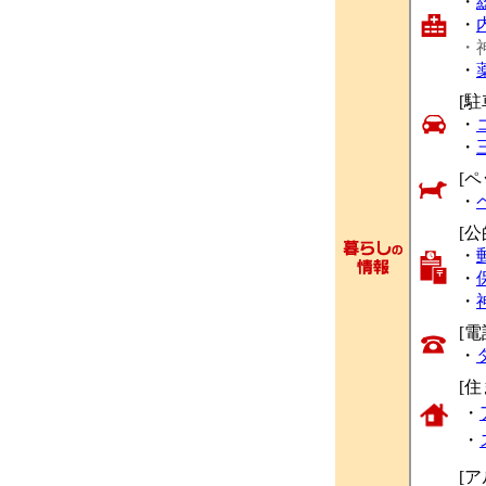
・
・
・
・
[駐
・
・
[ペ
・
[
・
・
・
[
・
[
・
・
[