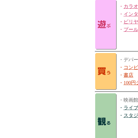
・
カラ
・
イン
・
ビリ
・
プー
・デパ
・
コン
・
書店
・
100
・映画
・
ライ
・
スタ