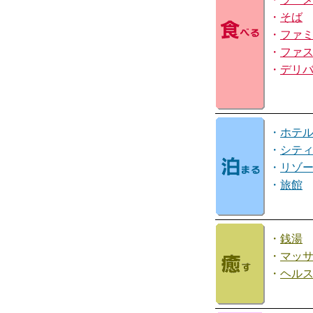
・
そば
・
ファ
・
ファ
・
デリ
・
ホテ
・
シテ
・
リゾ
・
旅館
・
銭湯
・
マッ
・
ヘル