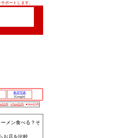
をサポートします。
航空写真
[Google]
0m以内
○2km以内
●5km以内
ラーメン食べる？そ
らお店を比較