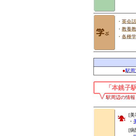
・
英会
・
教養
・
各種
●
駅周
「本銚子
駅周辺の情報
[美
・
[