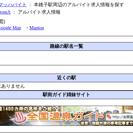
マッハバイト
： 本銚子駅周辺のアルバイト求人情報を探す
fromA
：
アルバイト求人情報
図]
oogle Map
・
Mapion
路線の駅名一覧
近くの駅
はありません
駅街ガイド姉妹サイト