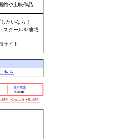
画館や上映作品
プしたいなら！
・スクールを地域
報サイト
こちら
航空写真
[Google]
0m以内
○2km以内
●5km以内