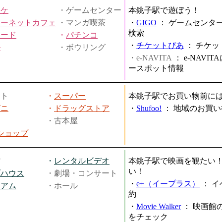
オケ
・ゲームセンター
本銚子駅で遊ぼう！
ターネットカフェ
・マンガ喫茶
・
GIGO
：
ゲームセンタ
検索
ヤード
・
パチンコ
・
チケットぴあ
：
チケッ
ル
・ボウリング
・e-NAVITA
：
e-NAVI
ースポット情報
ート
・
スーパー
本銚子駅でお買い物前に
ビニ
・
ドラッグストア
・
Shufoo!
：
地域のお買い
・古本屋
円ショップ
館
・
レンタルビデオ
本銚子駅で映画を観たい
い！
ブハウス
・劇場・コンサート
・
e+（イープラス）
：
イ
ジアム
・ホール
約
・
Movie Walker
：
映画館
をチェック