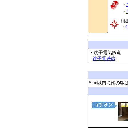
・
・
[地
・
G
・銚子電気鉄道
銚子電鉄線
5km以内に他の駅