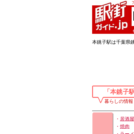
本銚子駅は千葉県
「本銚子
暮らしの情報
・
居酒
・
焼肉
・
ラー