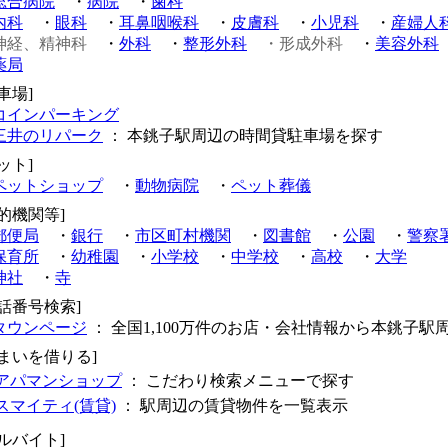
総合病院
・
病院
・
歯科
内科
・
眼科
・
耳鼻咽喉科
・
皮膚科
・
小児科
・
産婦人
神経、精神科
・
外科
・
整形外科
・形成外科
・
美容外科
薬局
車場]
コインパーキング
三井のリパーク
： 本銚子駅周辺の時間貸駐車場を探す
ット]
ペットショップ
・
動物病院
・
ペット葬儀
公的機関等]
郵便局
・
銀行
・
市区町村機関
・
図書館
・
公園
・
警察
保育所
・
幼稚園
・
小学校
・
中学校
・
高校
・
大学
神社
・
寺
電話番号検索]
タウンページ
： 全国1,100万件のお店・会社情報から本銚子駅
住まいを借りる]
アパマンショップ
： こだわり検索メニューで探す
スマイティ(賃貸)
： 駅周辺の賃貸物件を一覧表示
アルバイト]